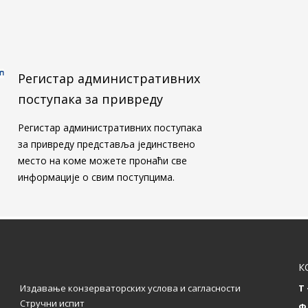
Регистар административних
поступака за привреду
Регистар административних поступака
за привреду представља јединствено
место на коме можете пронаћи све
информације о свим поступцима.
К
Издавање конзерваторских услова и сагласности
T 
Стручни испит
Ф 