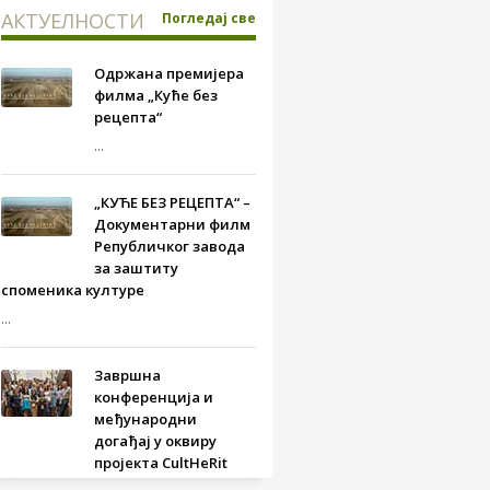
АКТУЕЛНОСТИ
Погледај све
Одржана премијера
филма „Куће без
рецепта“
...
„КУЋЕ БЕЗ РЕЦЕПТА“ –
Документарни филм
Републичког завода
за заштиту
споменика културе
...
Завршна
конференција и
међународни
догађај у оквиру
пројекта CultHeRit