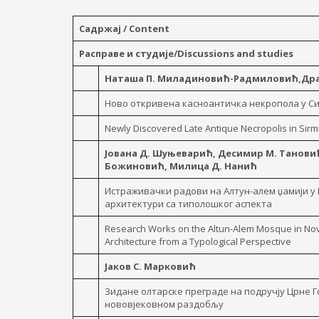
Садржај / Content
Расправе и студије/Discussions and studies
Наташа П. Миладиновић-Радмиловић,Дра
Ново откривена касноантичка некропола у С
Newly Discovered Late Antique Necropolis in Sir
Јована Д. Шуњеварић, Десимир М. Танови
Божиновић, Милица Д. Нанић
Истраживачки радови на Алтун-алем џамији у 
архитектури са типолошког аспекта
Resеarch Works on the Altun-Alem Mosque in Novi
Architecture from a Typological Perspective
Јаков С. Марковић
Зидане олтарске преграде на подручју Црне Г
нововјековном раздобљу