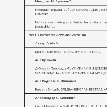
Миодраг М. Вукчевић
Неевидентирани гробови српских војника из Д
Немачке
Nicht verzeichnete gräber Serbischer solda ten 
Deutschlands
Prikazi i kritike/Reviews and criticism
Лазар Љубић
Бранка Кнежевић, МАНАСТИР КРЕПИЧЕВАЦ
Ана Врањеш
Дубравка Прерадовић, У ИМЕ НАУКЕ И ДОМ
СПОМЕНИКА ПОД ОКРИЉЕМ НАРОДНОГ МУЗЕЈА СР
Ана Радованац Живанов
Биљана Мишић, СРЕДЊА ЕВРОПА И БЕОГРАД: А
Александар С. Божовић
Саша Михајлов, АРХИТЕКТОНСКО СТВАРАЛАШТ