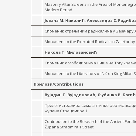
Masonry Altar Screens in the Area of Montenegro 
Modern Period
Јована М. Николић, Александра С. Радиб
Споменик стрељаним радикалима у Зајечару 
Monument to the Executed Radicals in Zaječar by
Никола T. Миловановић
Споменик ослободиоцима Ниша на Тргу краљ
Monument to the Liberators of Niš on King Milan 
Прилози/Contributions
Вујадин Т. Вујадиновић, Љубинка В. Боги
Прилог истраживањима античке фортификације
жупана Страцимира 1
Contribution to the Research of the Ancient Fortifi
Župana Stracimira 1 Street