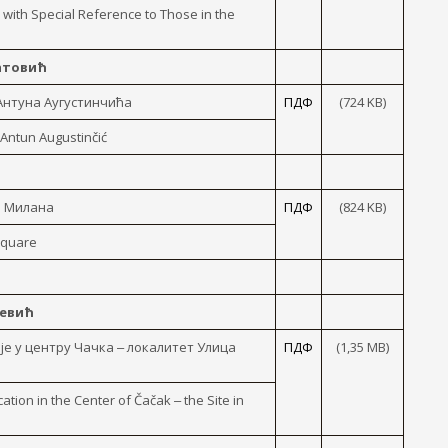
with Special Reference to Those in the
ратовић
Антуна Аугустинчића
ПДФ
(724 KB)
 Antun Augustinčić
а Милана
ПДФ
(824 KB)
Square
ћевић
 у центру Чачка ‒ локалитет Улица
ПДФ
(1,35 MB)
cation in the Center of Čačak ‒ the Site in