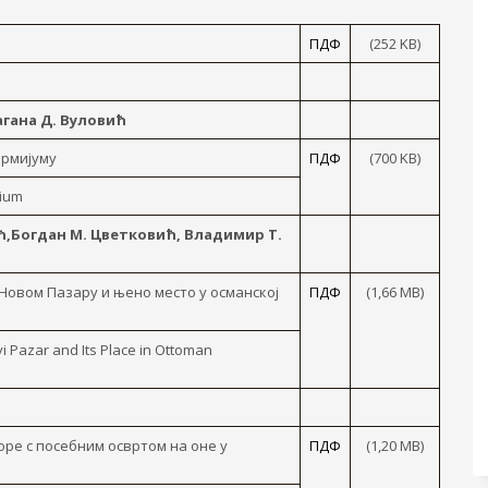
ПДФ
(252 KB)
гана Д. Вуловић
ирмијуму
ПДФ
(700 KB)
mium
ћ,Богдан М. Цветковић, Владимир Т.
Новом Пазару и њено место у османској
ПДФ
(1,66 MB)
 Pazar and Its Place in Ottoman
оре с посебним освртом на оне у
ПДФ
(1,20 MB)