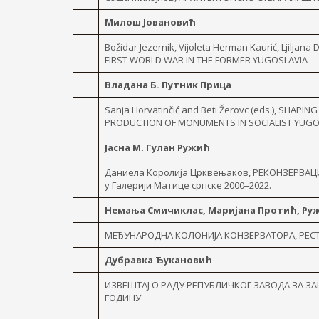
Милош Јовановић
Božidar Jezernik, Vijoleta Herman Kaurić, Ljilj
FIRST WORLD WAR IN THE FORMER YUGOSLAVIA
Владана Б. Путник Прица
Sanja Horvatinčić and Beti Žerovc (eds.), SHA
PRODUCTION OF MONUMENTS IN SOCIALIST YUGO
Јасна М. Гулан Ружић
Даниела Королија Црквењаков, РЕКОНЗЕРВАЦИЈ
у Галерији Матице српске 2000‒2022.
Немања Смичиклас, Маријана Протић, Ру
МЕЂУНАРОДНА КОЛОНИЈА КОНЗЕРВАТОРА, РЕСТ
Дубравка Ђукановић
ИЗВЕШТАЈ О РАДУ РЕПУБЛИЧКОГ ЗАВОДА ЗА ЗА
ГОДИНУ