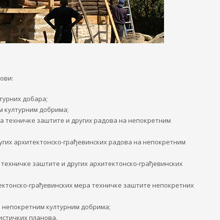
ови:
турних добара;
м културним добрима;
а техничке заштите и других радова на непокретним
ругих архитектонско-грађевинских радова на непокретним
а техничке заштите и других архитектонско-грађевинских
ектонско-грађевинских мера техничке заштите непокретних
а непокретним културним добрима;
истичких планова.