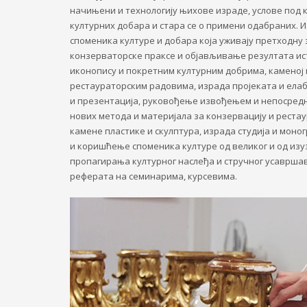
начињени и технологију њихове израде, услове под к
културних добара и стара се о примени одабраних. 
споменика културе и добара која уживају претходну
конзерваторске праксе и објављивање резултата ис
иконопису и покретним културним добрима, каменој 
рестаураторским радовима, израда пројеката и ела
и презентација, руковођење извођењем и непосред
нових метода и материјала за конзервацију и рестау
камене пластике и скулптура, израда студија и мон
и коришћење споменика културе од великог и од изу
пропагирања културног наслеђа и стручног усаврш
реферата на семинарима, курсевима.