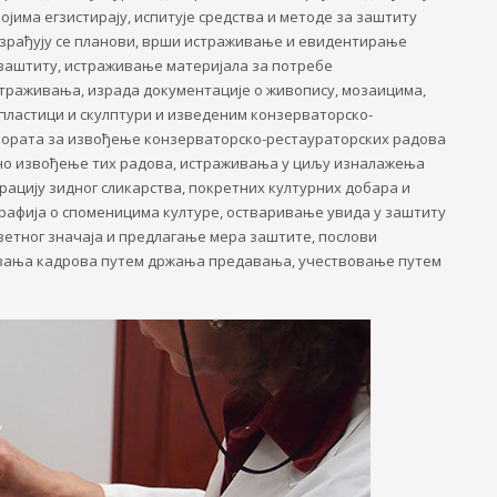
ојима егзистирају, испитује средства и методе за заштиту
Израђују се планови, врши истраживање и евидентирање
 заштиту, истраживање материјала за потребе
траживања, израда документације о живопису, мозаицима,
пластици и скулптури и изведеним конзерваторско-
бората за извођење конзерваторско-рестаураторских радова
но извођење тих радова, истраживања у циљу изналажења
рацију зидног сликарства, покретних културних добара и
ографија о споменицима културе, остваривање увида у заштиту
зетног значаја и предлагање мера заштите, послови
авања кадрова путем држања предавања, учествовање путем