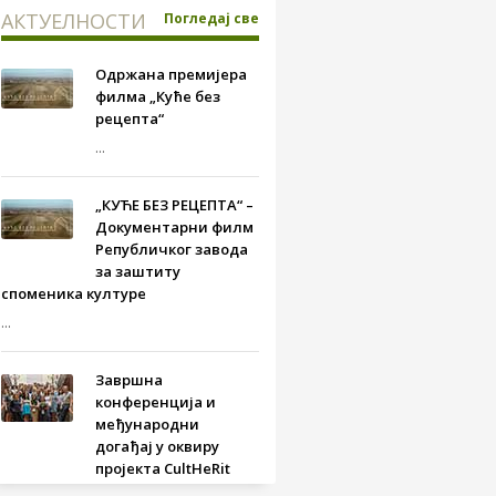
АКТУЕЛНОСТИ
Погледај све
Одржана премијера
филма „Куће без
рецепта“
...
„КУЋЕ БЕЗ РЕЦЕПТА“ –
Документарни филм
Републичког завода
за заштиту
споменика културе
...
Завршна
конференција и
међународни
догађај у оквиру
пројекта CultHeRit