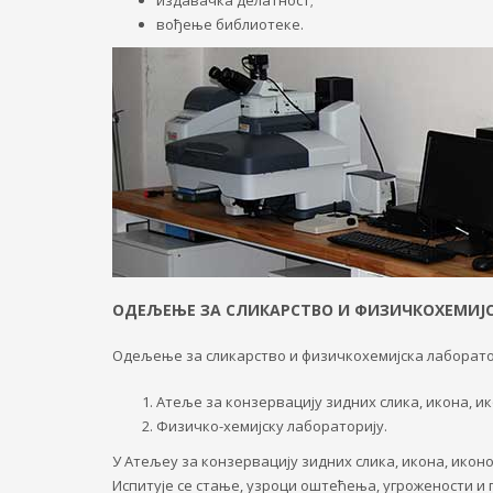
издавачка делатност;
вођење библиотеке.
ОДЕЉЕЊЕ ЗА СЛИКАРСТВО И ФИЗИЧКОХЕМИЈ
Одељење за сликарство и физичкохемијска лаборатор
Атеље за конзервацију зидних слика, икона, ик
Физичко-хемијску лабораторију.
У Атељеу за конзервацију зидних слика, икона, иконо
Испитује се стање, узроци оштећења, угрожености и 