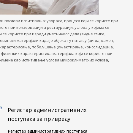
ћи послови испитивања: узорака, процеса који се користе при
исте при конзервацији и рестаурацији, услова у којима се
и се користе при изради уметничког дела (зидне слике,
евински материјали када је објекат у питању (цигла, камен,
о карактерисање, побољшање (ињектирање, консолидација,
 физичких карактеристика материјала који се користе при
римене као испитивање услова микроклиматских услова,
Регистар административних
поступака за привреду
Регистар административних поступака