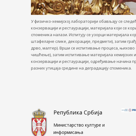
У физичко-хемијској лабораторији обављају се следе
конзервацији и рестаурацији, материјала који се кор
споменика налази. Испитују се узорци материјала кој
штафелајне слике, декорације, предмети), затим грађ
дрво, малтер). Врши се испитивање процеса, њихов
чишћење), затим испитивање материјала хемијских и
конзервацији и рестаурацији, одређивање начина п
разних утицаја средине на деградацију споменика.
Република Србија
Министарство културе и
информисања