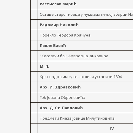
Растислав Марић
Оставе старог новца y нумизматичкој збирци На
Радомир Николић
Порекло Теодора Крачуна
Павле Васић
"Косовски бој" Амвросија Jанковића
M. П.
Крст над којим су ce заклели устаници 1804
Арх. И. Здравковић
Грб Јована Обреновића
Арх. Д. Ст. Павловић
Предмети Кнеза Јовице Милутиновића
IV