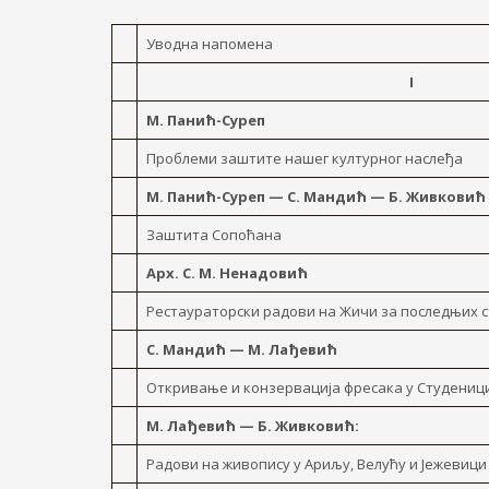
Уводна напомена
I
М. Панић-Суреп
Проблеми заштите нашег културног наслеђа
М. Панић-Суреп — С. Мандић — Б. Живковић
Заштита Сопоћана
Арх. С. М. Ненадовић
Рестаураторски радови на Жичи за последњих с
С. Мандић — М. Лађевић
Откривање и конзервација фресака y Студениц
М. Лађевић — Б. Живковић:
Радови на живопису y Ариљу, Велућу и Јежевици