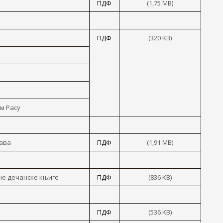
ПДФ
(1,75 MB)
ПДФ
(320 KB)
м Расу
кава
ПДФ
(1,91 MB)
не дечанске књиге
ПДФ
(836 KB)
ПДФ
(536 KB)