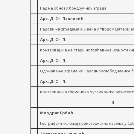
Рад на обнови бондручних зграда
Арх. Д. Ст. Павловић
Радови на зградама XIX века y тврдом материја
Арх. Д. Ст. П.
Конзервација најстаријих грађевина Војно-техн
Арх. Д. Ст. П.
Одржавање зграда из Народноослободилачке 
Арх. Д. Ст. П.
Конзервација споменика муслиманске архитект
II
Миодраг Грбић
Географски положај праисториских насеља y Ср
Александра Јуришић