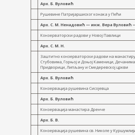
Арх. Б. Вуловић
Рушевине Патријаршиског конака y Пећи
Арх. С. М. Ненадовић — инж. Вера Вуловић 
Конзерваторски радови y Новој Павлици
Арх. С. M. H.
Заштитно конзерваторски радови на манастиру
Стубовима, Горњој и Доњој Каменици, Дечанима,
Придворици, Липљану и Смедеревској цркви
Арх. Б. Вуловић
Конзервација рушевина Сисојевца
Арх. Б. Вуловић
Конзервација манастира Дренче
Арх. Б. В.
Конзервација рушевина св. Николе y Куршумлиј