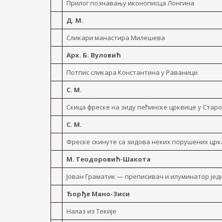
Прилог познавању иконописца Лонгина
Д. M.
Сликари манастира Милешева
Арх. Б. Вуловић
Потпис сликара Константина y Раваници
С. М.
Скица фреске на зиду пећинске црквице y Старо
С. М.
Фреске скинуте са зидова неких порушених цр
М. Теодоровић-Шакота
Јован Граматик — преписивач и илуминатор јед
Ђорђе Мано-Зиси
Налаз из Текије