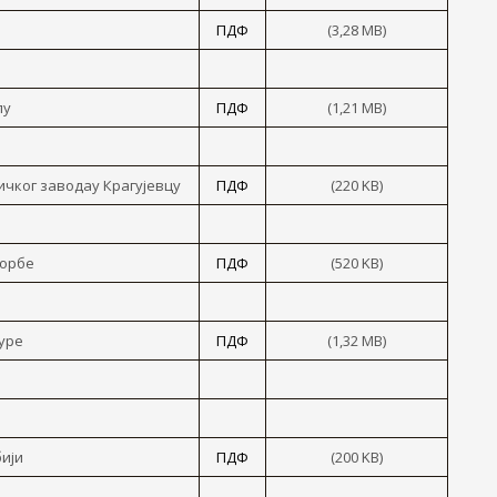
ПДФ
(3,28 MB)
лу
ПДФ
(1,21 MB)
ичког заводаy Крагујевцу
ПДФ
(220 KB)
борбе
ПДФ
(520 KB)
уре
ПДФ
(1,32 MB)
бији
ПДФ
(200 KB)