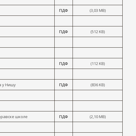
ПДФ
(3,03 MB)
ПДФ
(512 KB)
ПДФ
(112 KB)
а y Нишу
ПДФ
(836 KB)
оравске школе
ПДФ
(2,10 MB)