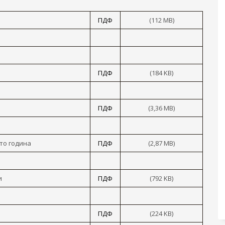
ПДФ
(112 MB)
ПДФ
(184 KB)
ПДФ
(3,36 MB)
то година
ПДФ
(2,87 MB)
и
ПДФ
(792 KB)
ПДФ
(224 KB)