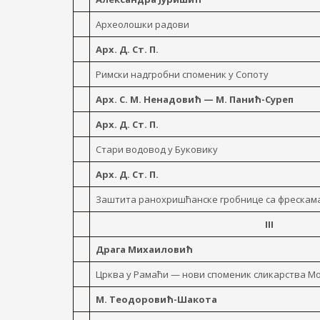
Археолошки радови
Арх. Д. Ст. П.
Римски надгробни споменик y Сопоту
Арх. С. М. Ненадовић — М. Панић-Суреп
Арх. Д. Ст. П.
Стари водовод у Буковику
Арх. Д. Ст. П.
Заштита ранохришћанске гробнице са фрескам
III
Драга Михаиловић
Црква y Рамаћи — нови споменик сликарства М
М. Теодоровић-Шакота