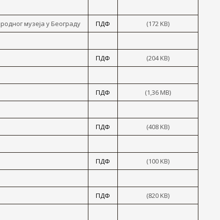
родног музеја y Београду
ПДФ
(172 KB)
ПДФ
(204 KB)
ПДФ
(1,36 MB)
ПДФ
(408 KB)
ПДФ
(100 KB)
ПДФ
(820 KB)