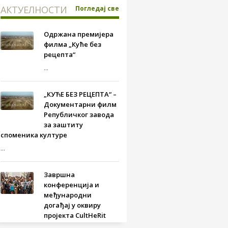
АКТУЕЛНОСТИ
Погледај све
Одржана премијера
филма „Куће без
рецепта“
...
„КУЋЕ БЕЗ РЕЦЕПТА“ –
Документарни филм
Републичког завода
за заштиту
споменика културе
...
Завршна
конференција и
међународни
догађај у оквиру
пројекта CultHeRit