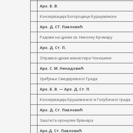
Арх. Б. В.
Конзервација Богородице Куршумлиске
Арх. Д. СТ. Павловић
Радови на цркви св. Николеy Крчмару
Арх. Д. Ст. П.
Оправка цркве манастира Чокешине
Арх. С. М. Ненадовић
Уређење Смедеревског Града
Арх. Б. В. — Арх. Д. Ст. П.
Конзервација Крушевачког и Голубачког града
Арх. Д. Ст. Павловић
Заштита оронулих брвнара
Арх.Д. Ст. Павловић