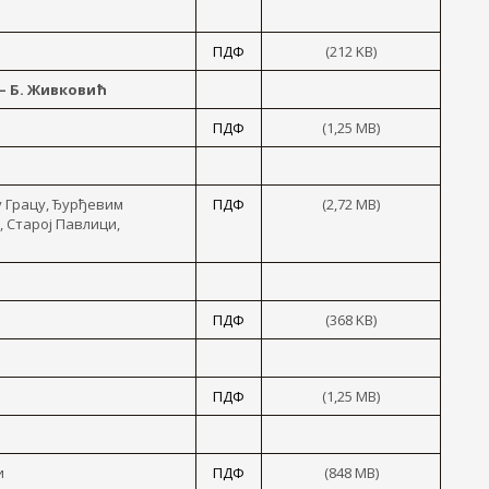
ПДФ
(212 KB)
— Б. Живковић
ПДФ
(1,25 MB)
 Грацу, Ђурђевим
ПДФ
(2,72 MB)
 Старој Павлици,
ПДФ
(368 KB)
ПДФ
(1,25 MB)
и
ПДФ
(848 MB)